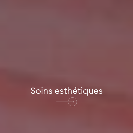
Soins esthétiques