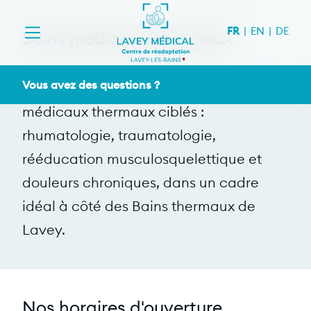
Aller au contenu
FR
EN
DE
Soins médicaux thermaux
Vous avez des questions ?
Lavey Médical propose des soins
médicaux thermaux ciblés :
rhumatologie, traumatologie,
rééducation musculosquelettique et
douleurs chroniques, dans un cadre
idéal à côté des Bains thermaux de
Lavey.
Nos horaires d'ouverture